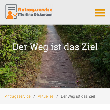
Navigation
überspringen
Der Weg ist das Ziel
Antragsservice
Aktuelles
Der Weg ist das Ziel